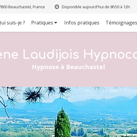
7800 Beauchastel, France
Disponible aujourd'hui de 8h50 à 12h
ui suis-je ?
Pratiques
Infos pratiques
Témoignage
ène Laudijois Hypnoc
Hypnose à Beauchastel