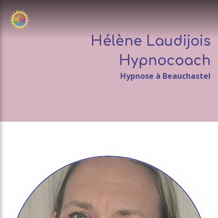
Hélène Laudijois
Hypnocoach
Hypnose à Beauchastel